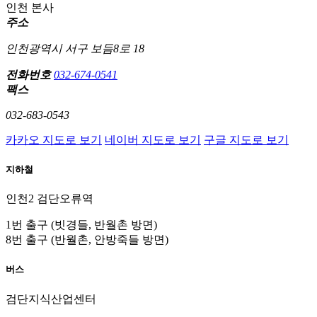
인천 본사
주소
인천광역시 서구 보듬8로 18
전화번호
032-674-0541
팩스
032-683-0543
카카오 지도로 보기
네이버 지도로 보기
구글 지도로 보기
지하철
인천2
검단오류역
1번 출구 (빗경들, 반월촌 방면)
8번 출구 (반월촌, 안방죽들 방면)
버스
검단지식산업센터