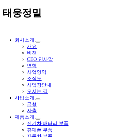
태웅정밀
회사소개
개요
비전
CEO 인사말
연혁
사업영역
조직도
사업장안내
오시는 길
사업소개
금형
사출
제품소개
전기차 배터리 부품
휴대폰 부품
자동차 부품