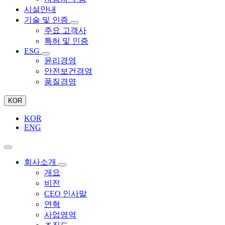
시설안내
기술 및 인증
주요 고객사
특허 및 인증
ESG
윤리경영
안전보건경영
품질경영
KOR
KOR
ENG
회사소개
개요
비전
CEO 인사말
연혁
사업영역