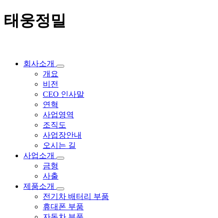
태웅정밀
회사소개
개요
비전
CEO 인사말
연혁
사업영역
조직도
사업장안내
오시는 길
사업소개
금형
사출
제품소개
전기차 배터리 부품
휴대폰 부품
자동차 부품